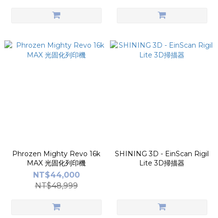
Phrozen Mighty Revo 16k
SHINING 3D - EinScan Rigil
MAX 光固化列印機
Lite 3D掃描器
NT$44,000
NT$48,999