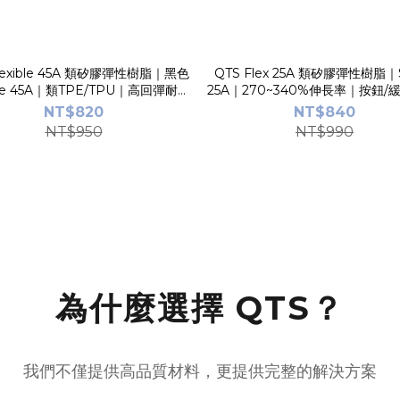
Flexible 45A 類矽膠彈性樹脂｜黑色
QTS Flex 25A 類矽膠彈性樹脂｜
re 45A｜類TPE/TPU｜高回彈耐彎
25A｜270~340%伸長率｜按鈕/
折｜無TPO｜台灣製造
｜台灣製造
NT$820
NT$840
NT$950
NT$990
為什麼選擇 QTS？
我們不僅提供高品質材料，更提供完整的解決方案