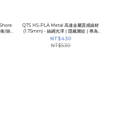
Shore
QTS HS-PLA Metal 高速金屬質感線材
QTS Hig
緩衝/錶帶
(1.75mm) - 絲綢光澤 | 隱藏層紋 | 專為
(1.75mm) -
Bambu Lab 優化
適用
NT$430
NT$4
NT$530