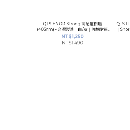
QTS ENGR Strong 高硬度樹脂
QTS 
(405nm) - 台灣製造｜白/灰｜強韌耐衝
｜Sho
擊、高精度｜泛用工程級
NT$1,250
NT$1,490