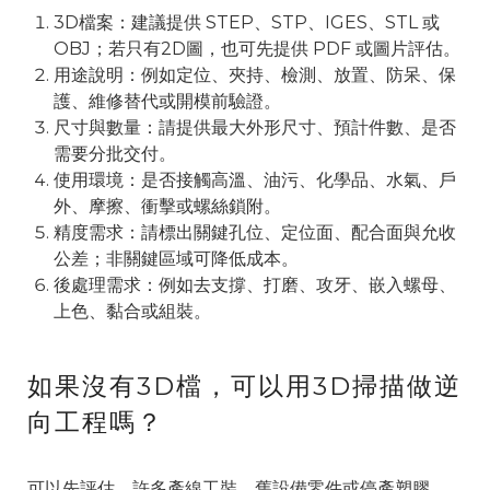
3D檔案：建議提供 STEP、STP、IGES、STL 或
OBJ；若只有2D圖，也可先提供 PDF 或圖片評估。
用途說明：例如定位、夾持、檢測、放置、防呆、保
護、維修替代或開模前驗證。
尺寸與數量：請提供最大外形尺寸、預計件數、是否
需要分批交付。
使用環境：是否接觸高溫、油污、化學品、水氣、戶
外、摩擦、衝擊或螺絲鎖附。
精度需求：請標出關鍵孔位、定位面、配合面與允收
公差；非關鍵區域可降低成本。
後處理需求：例如去支撐、打磨、攻牙、嵌入螺母、
上色、黏合或組裝。
如果沒有3D檔，可以用3D掃描做逆
向工程嗎？
可以先評估。許多產線工裝、舊設備零件或停產塑膠