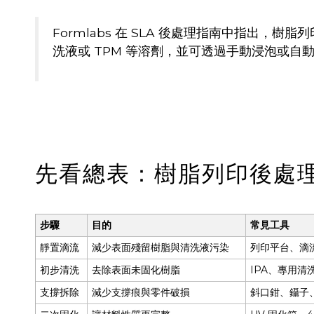
Formlabs 在 SLA 後處理指南中指出，
洗液或 TPM 等溶劑，並可透過手動浸泡或自
先看總表：樹脂列印後處
步驟
目的
常見工具
靜置滴流
減少表面殘留樹脂與清洗液污染
列印平台、滴
初步清洗
去除表面未固化樹脂
IPA、專用清
支撐拆除
減少支撐痕與零件破損
斜口鉗、鑷子