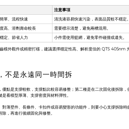
注意事項
簡單、流程快速
清洗液容易快速污染，表面品質較不穩定
度高、溶劑壽命較長
需要標示清楚，避免兩槽混用。
穩定、節省人力
小件需使用籃網，避免零件碰撞或遺失。
模外觀件或精密打樣，建議選擇穩定性高、解析度佳的 QTS 405nm
，不是永遠同一時間拆
，優點是支撐較軟，支撐點比較容易修整；第二種是在二次固化後拆除，
鍵是看模型厚薄、支撐密度與材料彈性。
。對薄壁件、長條件、卡扣件或容易變形的功能件，則要小心支撐拆除時
剪除，再進行後續固化與修整。