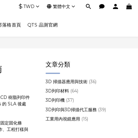
$
TWD
繁體中文
部落格首頁
QTS 品測官網
文章分類
南
3D 掃描器應用與技術
(36)
3D列印材料
(64)
CD 樹脂列印件
3D列印機
(37)
 SLA 後處
3D列印與3D掃描代工服務
(39)
工業用內視鏡應用
(15)
、固定固化條
作、工程打樣與