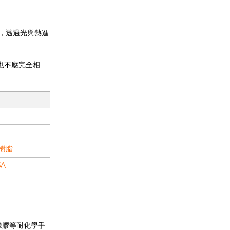
成，透過光與熱進
也不應完全相
溫樹脂
5A
橡膠等耐化學手