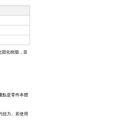
。
 光固化樹脂，並
優點是零件本體
的扭力。若使用