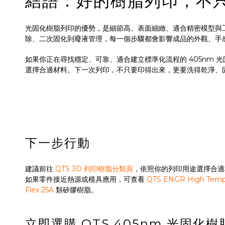
結語：好的樹脂列印，不
光固化樹脂列印的優勢，是細節高、表面細緻、適合精密模型與
除、二次固化到廢液管理，每一個步驟都會影響成品的外觀、手
如果你正在尋找穩定、可靠、適合建立標準化流程的 405nm 
選擇合適材料。下一次列印，不只要印得出來，更要洗得乾淨、
下一步行動
建議前往
QTS 3D 列印樹脂分類頁
，依照你的列印用途選擇合
如果零件接近熱源或模具應用，可查看
QTS ENGR High Te
Flex 25A
類矽膠樹脂。
立即選購 QTS 405nm 光固化樹