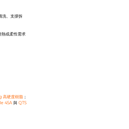
清洗、支撐拆
耐熱或柔性需求
ong 高硬度樹脂
；
le 45A
與
QTS