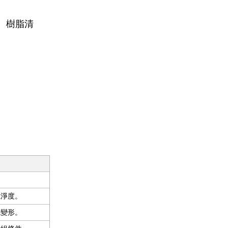
A、樹脂清
乾淨度。
免變形。