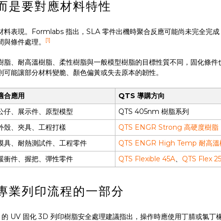
而是要對應材料特性
表現。Formlabs 指出，SLA 零件出機時聚合反應可能尚未完全完
[1]
間與條件處理。
樹脂、耐高溫樹脂、柔性樹脂與一般模型樹脂的目標性質不同，固化條件
則可能讓部分材料變脆、顏色偏黃或失去原本的韌性。
適合應用
QTS 導購方向
公仔、展示件、原型模型
QTS 405nm 樹脂系列
外殼、夾具、工程打樣
QTS ENGR Strong 高硬度樹脂
模具、耐熱測試件、工程零件
QTS ENGR High Temp 耐高
緩衝件、握把、彈性零件
QTS Flexible 45A
、
QTS Flex 2
專業列印流程的一部分
 的 UV 固化 3D 列印樹脂安全處理建議指出，操作時應使用丁腈或氯丁