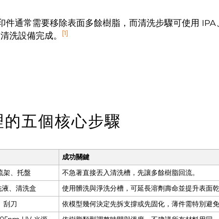
樹脂列印件通常需要移除表面多餘樹脂，而清洗步驟可使用 IP
[1]
動清洗設備完成。
理的五個核心步驟
成功關鍵
流架、托盤
不急著直接丟入清洗槽，先讓多餘樹脂回流。
洗液、清洗盒
使用髒洗與淨洗分槽，可延長溶劑壽命並提升表面
、刮刀
依模型幾何決定先拆支撐或先固化，薄件需特別避