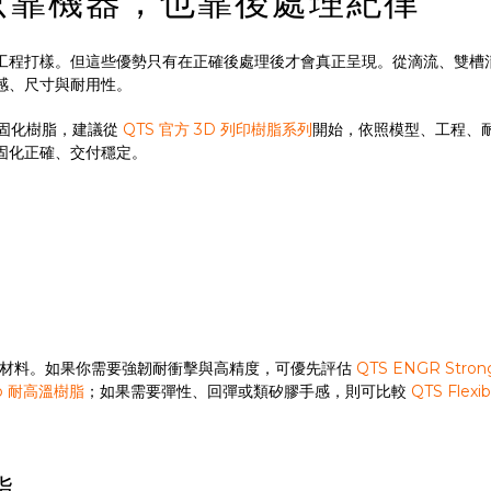
只靠機器，也靠後處理紀律
工程打樣。但這些優勢只有在正確後處理後才會真正呈現。從滴流、雙槽
感、尺寸與耐用性。
光固化樹脂，建議從
QTS 官方 3D 列印樹脂系列
開始，依照模型、工程、
固化正確、交付穩定。
適材料。如果你需要強韌耐衝擊與高精度，可優先評估
QTS ENGR Str
mp 耐高溫樹脂
；如果需要彈性、回彈或類矽膠手感，則可比較
QTS Flexib
脂