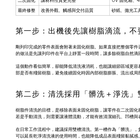
二次固化
讓材料性質更完整
UV 固化箱、4
最終修整
改善外觀、觸感與交付品質
砂紙、拋光工
第一步：出機後先讓樹脂滴流，不
剛列印完成的零件表面會附著未固化樹脂。如果直接把整個零件
的做法是先讓列印件在平台上靜置一段時間，讓多餘樹脂自然滴
這個動作看似簡單，卻能降低清洗液消耗，也能讓細節區域更容
部是否有殘留樹脂，避免後續固化時因內部樹脂膨脹、流出或局
第二步：清洗採用「髒洗＋淨洗」
樹脂件清洗的目標，是移除表面未固化樹脂，讓零件在二次固化前保持乾
若是手動清洗，則需要讓液體流動，才能有效清潔細孔、凹槽與
在日常工作流程中，建議採用雙槽清洗。第一槽作為「髒洗」，
可以延長乾淨清洗液的使用時間，也能降低成品表面殘留黏膩感