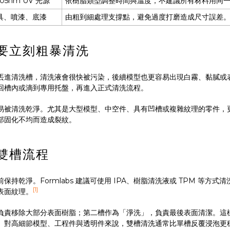
05nm UV 光源
依樹脂類型調整時間與溫度，不建議所有材料用同
具、噴漆、底漆
由粗到細處理支撐點，避免過度打磨造成尺寸誤差
要立刻粗暴清洗
丟進清洗槽，清洗液會很快被污染，後續模型也更容易出現白霧、黏膩或
回槽內或滴到專用托盤，再進入正式清洗流程。
易被清洗乾淨。尤其是大型模型、中空件、具有凹槽或複雜紋理的零件，
部固化不均而造成裂紋。
雙槽流程
淨。Formlabs 建議可使用 IPA、樹脂清洗液或 TPM 等方式清洗
[1]
表面紋理。
負責移除大部分表面樹脂；第二槽作為「淨洗」，負責最後表面清潔。這
。對高細節模型、工程件與透明件來說，雙槽清洗通常比單槽反覆浸泡更