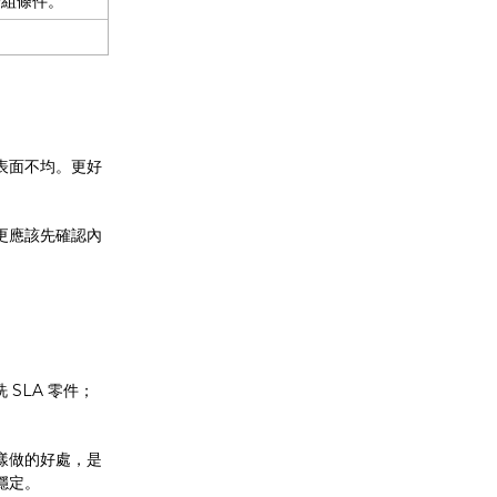
一組條件。
。
表面不均。更好
更應該先確認內
 SLA 零件；
樣做的好處，是
穩定。