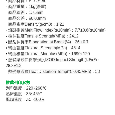
▫︎
：
商品材質
PLA
Aero
▫︎
：
商品重量
1kg(淨重)
▫︎
：
商品線徑
1.75mm
▫︎
：
商品公差
±0.03mm
▫︎
：
商品密度Density(g/cm3)
1.21
▫︎
：
熔融指數Melt Flow Index(g/10min)
7.7±0.6(g/10min)
▫︎
：
拉伸強度Tensile Strength(MPa)
24±2
▫︎
：
斷裂伸長率Elongation at Break(%)
26.±0.7
▫︎
：
彎曲強度Flexural Strength(MPa)
45±4
▫︎
：
彎曲模量Flexural Modulus(MPa)
1690±120
▫︎
：
懸臂梁缺口衝擊強度IZOD Impact Strength(kJ/m²)
28.8
±1.3
▫︎
：
熱變形溫度Heat Distortion Temp(℃,0.45MPa)
53
推薦列印參數
：
列印溫度
220~260℃
：
熱床溫度
35~45℃
：30~
風扇速度
100%