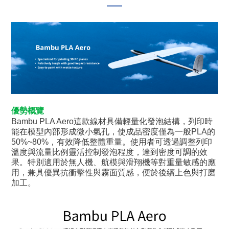
優勢概覽
Bambu PLA Aero這款線材具備輕量化發泡結構，列印時
能在模型內部形成微小氣孔，使成品密度僅為一般PLA的
50%~80%，有效降低整體重量。使用者可透過調整列印
溫度與流量比例靈活控制發泡程度，達到密度可調的效
果。特別適用於無人機、航模與滑翔機等對重量敏感的應
用，兼具優異抗衝擊性與霧面質感，便於後續上色與打磨
加工。