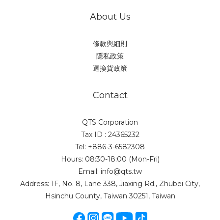
About Us
條款與細則
隱私政策
退換貨政策
Contact
QTS Corporation
Tax ID : 24365232
Tel: +886-3-6582308
Hours: 08:30-18:00 (Mon-Fri)
Email: info@qts.tw
Address: 1F, No. 8, Lane 338, Jiaxing Rd., Zhubei City,
Hsinchu County, Taiwan 30251, Taiwan