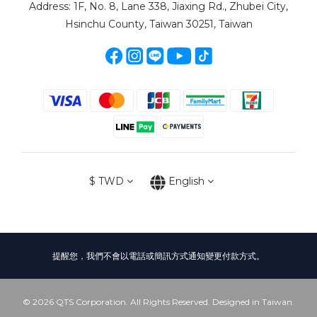
Address: 1F, No. 8, Lane 338, Jiaxing Rd., Zhubei City,
Hsinchu County, Taiwan 30251, Taiwan
$
TWD
English
提醒您，我們不會以電話或簡訊方式通知變更付款方式。
© 2026 QTS Corporation. All Rights Reserved. Designed in Taiwan.