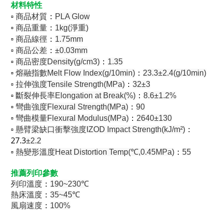
材料特性
▫︎
：
商品材質
PLA Glow
▫︎
：
商品重量
1kg(淨重)
▫︎
：
商品線徑
1.75mm
▫︎
：
商品公差
±0.03mm
▫︎
：
商品密度Density(g/cm3)
1.35
▫︎
：
熔融指數Melt Flow Index(g/10min)
23.3±2.4(g/10min)
▫︎
：
拉伸強度Tensile Strength(MPa)
32±3
▫︎
：
斷裂伸長率Elongation at Break(%)
8.6±1.2%
▫︎
：
彎曲強度Flexural Strength(MPa)
90
▫︎
：
彎曲模量Flexural Modulus(MPa)
2640±130
▫︎
：
懸臂梁缺口衝擊強度IZOD Impact Strength(kJ/m²)
27.3
±2.2
▫︎
：
熱變形溫度Heat Distortion Temp(℃,0.45MPa)
55
推薦列印參數
：
列印溫度
190~230℃
：
熱床溫度
35~45℃
：
風扇速度
100%