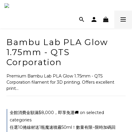
Bambu Lab PLA Glow
1.75mm - QTS
Corporation
Premium Bambu Lab PLA Glow 1.75mm - QTS 
Corporation filament for 3D printing. Offers excellent 
print...
全館消費金額滿$8,000，即享免運🚚 on selected
categories
任選10捲線材送1瓶魔速噴霧50ml！數量有限~限時加碼回