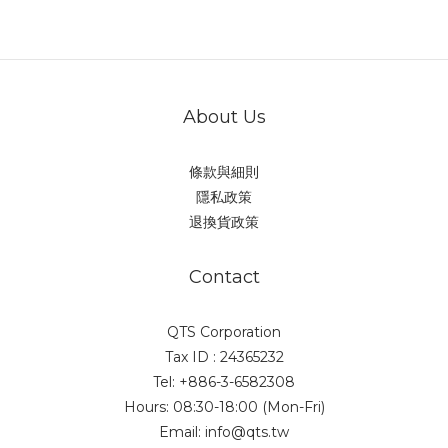
About Us
條款與細則
隱私政策
退換貨政策
Contact
QTS Corporation
Tax ID : 24365232
Tel: +886-3-6582308
Hours: 08:30-18:00 (Mon-Fri)
Email: info@qts.tw