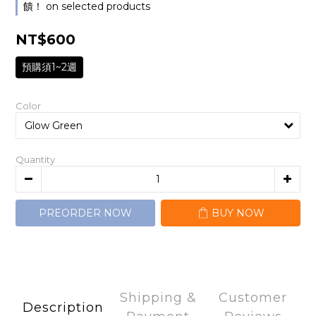
饋！ on selected products
NT$600
預購須1~2週
Color
Quantity
PREORDER NOW
BUY NOW
Shipping &
Customer
Description