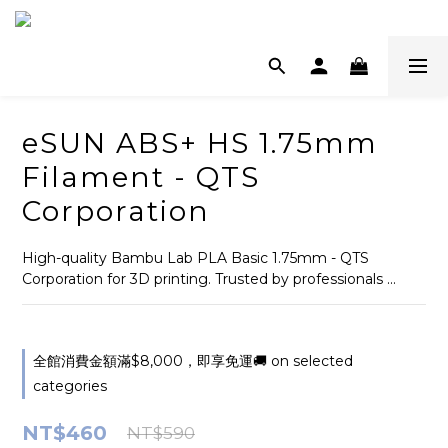
eSUN ABS+ HS 1.75mm
Filament - QTS
Corporation
High-quality Bambu Lab PLA Basic 1.75mm - QTS 
Corporation for 3D printing. Trusted by professionals ...
全館消費金額滿$8,000，即享免運🚚 on selected
categories
NT$460
NT$590