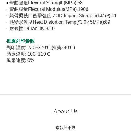
▫︎
彎曲強度Flexural Strength(MPa):58
▫︎
彎曲模量Flexural Modulus(MPa):1906
▫︎
懸臂梁缺口衝擊強度IZOD Impact Strength(kJ/m²):41
▫︎
熱變形溫度Heat Distortion Temp(℃,0.45MPa):89
▫︎
耐候性 Durability:8/10
推薦列印參數
列印溫度
:
230~270℃(推薦240℃)
熱床溫度
:
100~110℃
風扇速度
:
0%
About Us
條款與細則