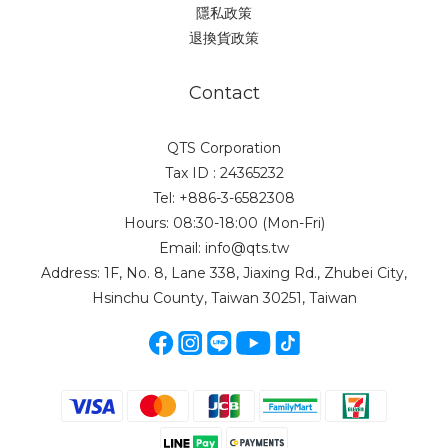
隱私政策
退換貨政策
Contact
QTS Corporation
Tax ID : 24365232
Tel: +886-3-6582308
Hours: 08:30-18:00 (Mon-Fri)
Email: info@qts.tw
Address: 1F, No. 8, Lane 338, Jiaxing Rd., Zhubei City,
Hsinchu County, Taiwan 30251, Taiwan