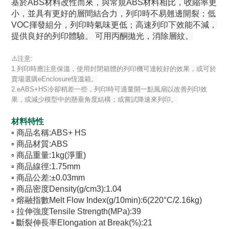
基於ABS材料改性而來，與常規ABS材料相比，收縮率更
小，並具有更好的層間結合力，列印時不易翹邊開裂；低
VOC揮發組分，列印時氣味更低；高速列印下效能不減，
提供良好的列印體驗。 可用丙酮拋光，消除層紋。
⚠️注意:
1.列印時應注意保溫，使用封閉箱體的列印機可達較好的效果，或可於
賣場選購eEnclosure恆溫箱。
2.eABS+HS冷卻稍差一些，列印時可適量開一點風扇以改善列印效
果，或減少模型中的懸垂角度結構；或嘗試降速來列印。
材料特性
▫︎
商品名稱:ABS+ HS
▫︎
商品材質:ABS
▫︎
商品重量:1kg(淨重)
▫︎
商品線徑:1.75mm
▫︎
商品公差:±0.03mm
▫︎
商品密度Density(g/cm3):1.04
▫︎
熔融指數Melt Flow Index(g/10min):6(220°C/2.16kg)
▫︎
拉伸強度Tensile Strength(MPa):39
▫︎
斷裂伸長率Elongation at Break(%):21