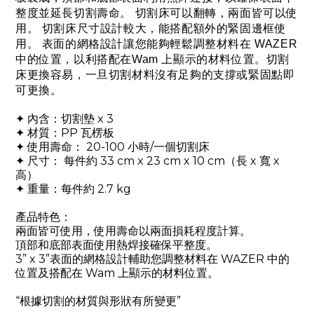
整度並延長切割壽命。 切割床可以翻轉，兩面皆可以使
用。 切割床尺寸設計較大，能搭配額外的緊固邊框使
用。 表面的網格設計讓您能夠輕鬆調整材料在 WAZER
中的位置，以利搭配在Wam 上顯示的材料位置。切割
床更換容易，一旦切割材料沒有足夠的支撐或緊固點即
可更換。
✦ 內含：切割墊 x 3
✦ 材質：PP 瓦楞板
✦ 使用壽命： 20-100 小時/一個切割床
✦ 尺寸： 每件約 33 cm x 23 cm x 10 cm（長 x 寬 x
高）
✦ 重量：每件約 2.7 kg
產品特色：
兩面皆可使用，使用壽命以兩面損耗程度計算。
頂部和底部表面使用熱焊接確保平整度。
3” x 3”表面的網格設計輔助您調整材料在 WAZER 中的
位置及搭配在 Wam 上顯示的材料位置。
“根據切割的材質與形狀有所變更”