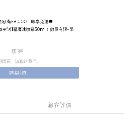
額滿$8,000，即享免運🚚
線材送1瓶魔速噴霧50ml！數量有限~限
售完
想購買，請聯絡我們。
聯絡我們
顧客評價