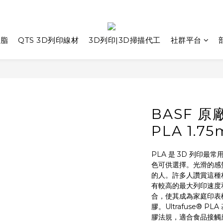
樹脂
QTS 3D列印線材
3D列印|3D掃描代工
社群平台
BASF 原廠
PLA 1.7
PLA 是 3D 列印最常用
色可供選擇。光滑的感
的人。許多人讚賞這種
有較高的最大列印速度
合，使其成為家庭印表
膠。Ultrafuse®
膠法規，適合食品接觸