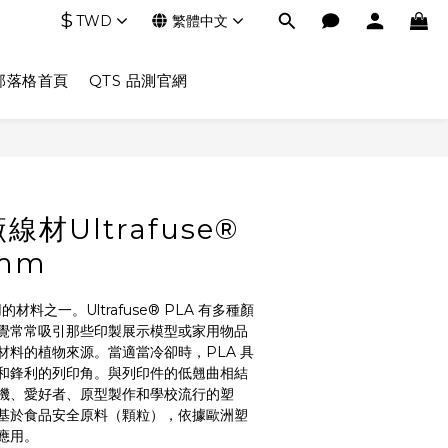
$
TWD
繁體中文
部落格首頁
QTS 品測官網
線材Ultrafuse®
5mm
的材料之一。Ultrafuse® PLA 有多種顏
覺常常吸引那些印製展示模型或家用物品
材料的植物來源。當適當冷卻時，PLA 具
和鋒利的列印角。與列印件的低翹曲相結
機、愛好者、原型製作和學校流行的塑
 PLA 基於食品安全原料（顆粒），依據歐洲塑
應用。