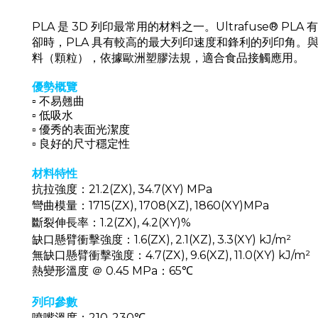
PLA 是 3D 列印最常用的材料之一。Ultrafus
卻時，PLA 具有較高的最大列印速度和鋒利的列印角。與列
料（顆粒），依據歐洲塑膠法規，適合食品接觸應用。
優勢概覽
▫︎ 不易翹曲
▫︎ 低吸水
▫︎ 優秀的表面光潔度
▫︎ 良好的尺寸穩定性
材料特性
抗拉強度：21.2(ZX), 34.7(XY) MPa
彎曲模量：1715(ZX), 1708(XZ), 1860(XY)MPa
斷裂伸長率：1.2(ZX), 4.2(XY)%
缺口懸臂衝擊強度：1.6(ZX), 2.1(XZ), 3.3(XY) kJ/m²
無缺口懸臂衝擊強度：4.7(ZX), 9.6(XZ), 11.0(XY) kJ/m²
熱變形溫度 ＠ 0.45 MPa：65℃
列印參數
噴嘴溫度：210-230℃