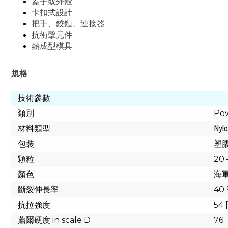
蓋子或外殼
卡扣式設計
把手、鉸鏈、連接器
抗衝擊元件
熱成型模具
規格
技術參數
類別
Pow
材料類型
Nylo
包裝
塑
顆粒
20 
顏色
海
斷裂伸長率
40
抗拉強度
54 
蕭爾硬度 in scale D
76