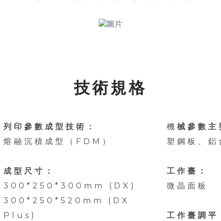
技術規格
列印參數成型技術：
機
械參數主
熔融沉積成型（FDM）
塑鋼板、鋁
成型尺寸：
工作臺：
300*250*300mm (DX)
微晶面板
300*250*520mm (DX
Plus)
工作臺調平