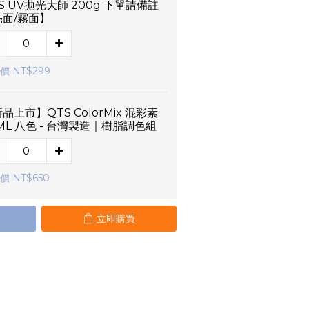
S UV拋光大師 200g 下單請備註
亮面/霧面】
價 NT$299
品上市】QTS ColorMix 混彩素
ML 八色 - 台灣製造｜樹脂調色組
價 NT$650
立即購買