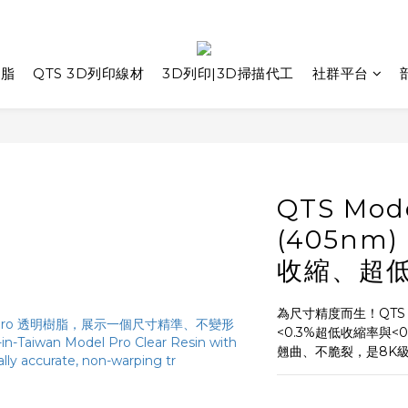
樹脂
QTS 3D列印線材
3D列印|3D掃描代工
社群平台
QTS Mod
(405nm
收縮、超
為尺寸精度而生！QTS 
<0.3%超低收縮率與
翹曲、不脆裂，是8K