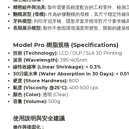
精密組件與治具:
製作需要高精度配合的工程零件、檢測
翻模原型 (母模):
作為矽膠翻模的母模，其尺寸穩定性確
牙科模型:
列印牙冠牙橋、隱形牙套牙模等對尺寸要求極
長期展示模型:
製作不會因環境濕度而變形、開裂的建築
Model Pro 樹脂規格 (Specifications)
技術 (Technology):
LCD / DLP / SLA 3D Printing
波長 (Wavelength):
395~405nm
線性收縮率 (Linear Shrinkage):
< 0.3%
30日吸水率 (Water Absorption in 30 Days):
< 0.5
硬度 (Shore Hardness):
80D
黏度 (Viscosity @25°C):
400-500 cps
顏色 (Color):
透明 (Clear)
容量 (Volume):
500g
使用說明與安全建議
操作與後固化：