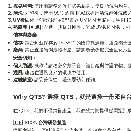
搖晃均勻:
使用前請務必溫和搖晃瓶身，使樹脂混合均勻
清洗:
列印後，使用 95% 酒精(IPA)或專用清洗劑沖洗
UV後固化:
將清洗後的模型置於 UV 固化燈箱內，照射 
熱處理 (可選):
為進一步提升剛性，完成UV後固化後，可將模
儲存與廢棄：
儲存:
請密封並保存於 15-35℃ 的陰涼乾燥處，避免陽
廢棄:
禁止直接傾倒液體樹脂。請將廢棄樹脂完全固化成
安全須知：
個人防護:
操作時請務必穿戴手套、護目鏡與防護衣物。
通風:
建議在通風良好的環境中使用。
遠離孩童:
請妥善保管，避免嬰幼兒碰觸。
Why QTS? 選擇 QTS，就是選擇一份來
在 QTS，我們不僅銷售產品，我們致力於提供從開瓶
🇹🇼 100% 台灣研發製造
從配方設計、原料篩選到生產製造，全程在台灣完成。我