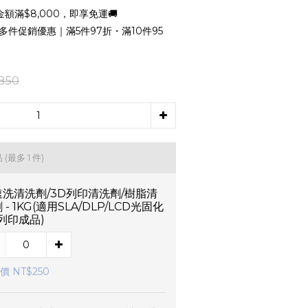
額滿$8,000，即享免運🚚
多件促銷優惠｜滿5件97折・滿10件95
850
品
(最多 1 件)
速洗清洗劑/3D列印清洗劑/樹脂清
 - 1KG(適用SLA/DLP/LCD光固化
列印成品)
價 NT$250