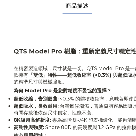
商品描述
QTS Model Pro 樹脂：重新定義尺寸穩
在精密製造領域，尺寸就是一切。QTS Model Pr
款擁有
「雙低」特性——超低收縮率 (<0.3%) 與超低吸水率 
的精準尺寸與機械強度。
為何 Model Pro 是您對精度不妥協的選擇？
超低收縮，告別翹曲:
<0.3% 的體積收縮率，意味著
超低吸水，長效耐用:
台灣氣候潮濕，普通樹脂容易因吸水而
時間存放後依然尺寸穩定、性能不衰。
8K級超高解析度:
專為高階 8K/4K 印表機優化，能
高剛性與強度:
Shore 80D 的高硬度與 1.2 G
核心應用領域：