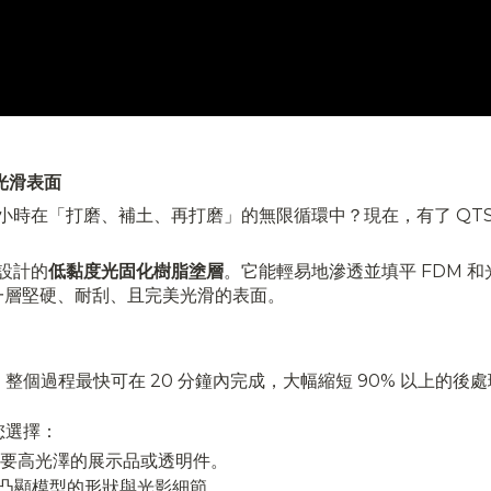
原光滑表面
在「打磨、補土、再打磨」的無限循環中？現在，有了 QTS UV 
設計的
低黏度光固化樹脂塗層
。它能輕易地滲透並填平 FDM 
獲得一層堅硬、耐刮、且完美光滑的表面。
整個過程最快可在 20 分鐘內完成，大幅縮短 90% 以上的
您選擇：
要高光澤的展示品或透明件。
凸顯模型的形狀與光影細節。