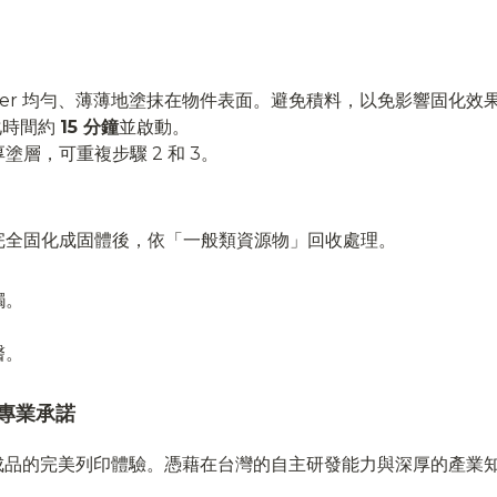
。
Master 均勻、薄薄地塗抹在物件表面。避免積料，以免影響固化效
化時間約
15 分鐘
並啟動。
層，可重複步驟 2 和 3。
完全固化成固體後，依「一般類資源物」回收處理。
觸。
醫。
的專業承諾
到成品的完美列印體驗。憑藉在台灣的自主研發能力與深厚的產業