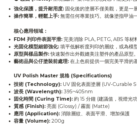
強化保護，提升耐用度:
固化後的塗層不僅美觀，更是一
操作簡單，輕鬆上手:
無需任何專業技巧。就像塗指甲油
核心應用領域：
FDM 列印件表面平滑:
完美消除 PLA, PETG, ABS 
光固化模型細節強化:
填平低解析度列印的層紋，或為模型
原型與樣品製作:
快速製作出外觀媲美注塑件的產品原型
藝術品與公仔塗裝前處理:
在上色前提供一個完美平滑的
UV Polish Master 規格 (Specifications)
技術 (Technology):
UV 固化表面塗層 (UV-Curable Sur
波長 (Wavelength):
395~405nm
固化時間 (Curing Time):
約 15 分鐘 (建議值，視燈
質感 (Finish):
亮面 (Glossy) / 霧面 (Matte)
應用 (Application):
消除層紋、表面平滑、增加保護
容量 (Volume):
200g