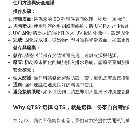
使用方法與安全建議
操作步驟：
清潔表面:
確保您的 3D 列印件表面乾淨、乾燥、無油汙
均勻塗抹:
使用乾淨的毛刷或海綿刷，將 UV Polish 
UV 固化:
將塗抹好的物件放入 UV 後固化機中，設定固
完成:
固化完成後，取出物件即可獲得光滑表面。如需更厚塗
儲存與廢棄：
儲存:
請密封並保存於陰涼避光處，遠離火源與熱源。
廢棄:
切勿將未固化的樹脂排入排水系統。請將廢棄樹脂
安全須知：
個人防護:
操作時請務必穿戴防護手套，避免皮膚直接接
通風:
強烈建議在通風良好的環境中使用。
避免接觸眼睛:
如不慎接觸，請立即用大量清水沖洗並就
Why QTS? 選擇 QTS，就是選擇一份來自台灣
在 QTS，我們不僅銷售產品，我們致力於提供從開瓶