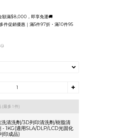
額滿$8,000，即享免運🚚
多件促銷優惠｜滿5件97折・滿10件95
99
品
(最多 1 件)
速洗清洗劑/3D列印清洗劑/樹脂清
 - 1KG(適用SLA/DLP/LCD光固化
列印成品)