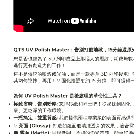
QTS UV Polish Master：告別打磨地獄，15分鐘還
您是否也曾為了 3D 列印成品上那惱人的層紋，耗費無數小時
進行更有創造力的工作！
這不是傳統的噴漆或光油，而是一款專為 3D 列印後處理
其均勻塗抹，再用 UV 固化燈照射約 15 分鐘，即可
為何 UV Polish Master 是後處理的革命性工具？
極致省時，告別粉塵:
忘掉砂紙和補土吧！從塗抹到固化，
康、更乾淨的工作環境。
一瓶搞定，雙重質感:
我們提供兩種專業級的表面質感供
✨
亮面 (Glossy):
打造如鏡面般清澈透亮的效果，適合需
🌑
霧面 (Matte):
呈現低調、柔和的消光質感，能更好地