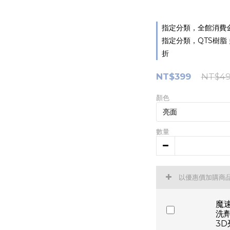
指定分類，全館消費金
指定分類，QTS樹脂 
折
NT$399
NT$4
顏色
數量
以優惠價加購商
魔
洗劑
3D