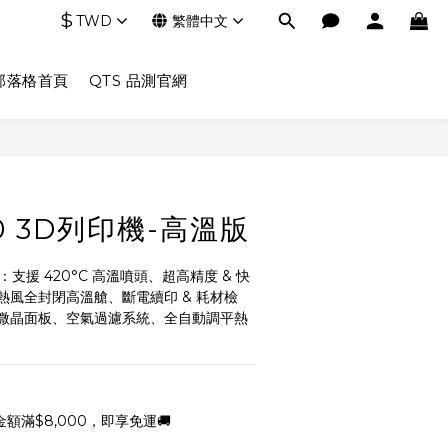
$
TWD
繁體中文
部落格首頁
QTS 品測官網
30 3D列印機-高溫版
機 ：支援 420°C 高溫噴頭、超高精度 & 快
熱風全封閉高溫艙、斷電續印 & 耗材檢
微晶面板、空氣過濾系統、全自動調平熱
額滿$8,000，即享免運🚚