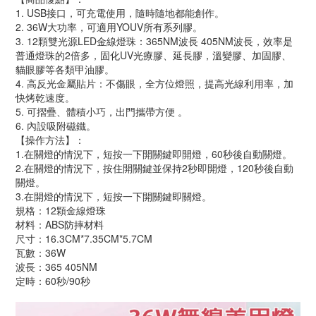
1. USB接口，可充電使用，隨時隨地都能創作。
2. 36W大功率，可適用YOUV所有系列膠。
3. 12顆雙光源LED金線燈珠：365NM波長 405NM波長，效率是
普通燈珠的2倍多，固化UV光療膠、延長膠，溫變膠、加固膠、
貓眼膠等各類甲油膠。
4. 高反光金屬貼片：不傷眼，全方位燈照，提高光線利用率，加
快烤乾速度。
5. 可摺疊、體積小巧，出門攜帶方便 。
6. 內設吸附磁鐵。
【操作方法】：
1.在關燈的情況下，短按一下開關鍵即開燈，60秒後自動關燈。
2.在關燈的情況下，按住開關鍵並保持2秒即開燈，120秒後自動
關燈。
3.在開燈的情況下，短按一下開關鍵即關燈。
規格：12顆金線燈珠
材料：ABS防摔材料
尺寸：16.3CM*7.35CM*5.7CM
瓦數：36W
波長：365 405NM
定時：60秒/90秒