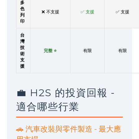
多
色
❌ 不支援
✅ 支援
✅ 支援
列
印
台
灣
技
完整 ⭐
有限
有限
術
支
援
💼 H2S 的投資回報 -
適合哪些行業
🚗 汽車改裝與零件製造 - 最大應