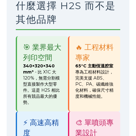
什麼選擇 H2S 而不是
其他品牌
🎯 業界最大
🔥 工程材料
列印空間
專家
340×320×340
65°C 主動恆溫腔室
mm³
- 比 X1C 大
專為工程材料設計，
120%，無需分割模
完美支援 ABS、
型直接製作大型零
PC、PA、碳纖維強
件。這是 H2S 相比
化材料，確保尺寸精
所有競品最大的優
度和機械性能。
勢。
⚡ 高速高精
🎨 單噴頭專
度
業設計