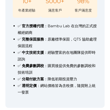
10+
5000+
98%
年產業經驗
滿意客戶
客戶滿意度
✅
官方授權代理
：Bambu Lab 在台灣的正式授
權經銷商
✅
完整保固服務
：原廠標準保固，QTS 協助處理
保固流程
✅
中文技術支援
：經驗豐富的在地團隊提供即時
諮詢
✅
免費參數調校
：購買後提供免費的參數調校和
技術培訓
✅
分期付款方案
：降低初期投資壓力
✅
透明定價
：網站價格皆為含稅價，隨貨附上統
一發票