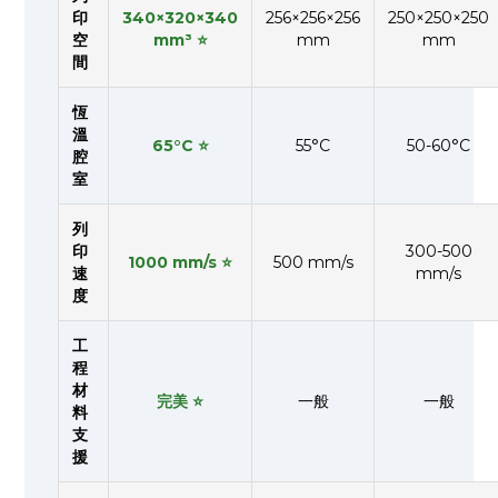
印
340×320×340
256×256×256
250×250×250
空
mm³ ⭐
mm
mm
間
恆
溫
65°C ⭐
55°C
50-60°C
腔
室
列
印
300-500
1000 mm/s ⭐
500 mm/s
速
mm/s
度
工
程
材
完美 ⭐
一般
一般
料
支
援