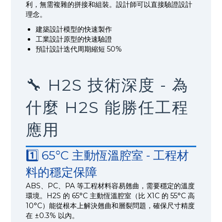
利，無需複雜的拼接和組裝。設計師可以直接驗證設計
理念。
建築設計模型的快速製作
工業設計原型的快速驗證
預計設計迭代周期縮短 50%
🔧 H2S 技術深度 - 為
什麼 H2S 能勝任工程
應用
1️⃣ 65°C 主動恆溫腔室 - 工程材
料的穩定保障
ABS、PC、PA 等工程材料容易翹曲，需要穩定的溫度
環境。H2S 的 65°C 主動恆溫腔室（比 X1C 的 55°C 高
10°C）能從根本上解決翹曲和層裂問題，確保尺寸精度
在 ±0.3% 以內。