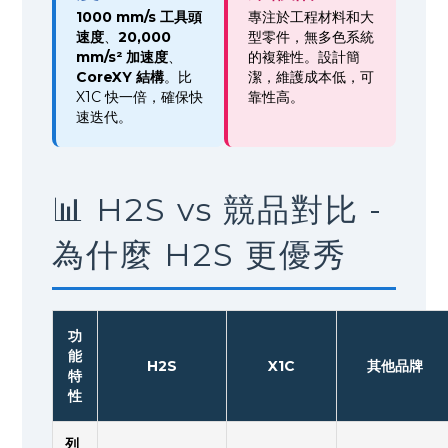
1000 mm/s 工具頭
專注於工程材料和大
速度
、
20,000
型零件，無多色系統
mm/s² 加速度
、
的複雜性。設計簡
CoreXY 結構
。比
潔，維護成本低，可
X1C 快一倍，確保快
靠性高。
速迭代。
📊 H2S vs 競品對比 -
為什麼 H2S 更優秀
功
能
H2S
X1C
其他品牌
特
性
列