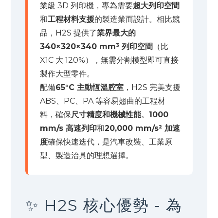
業級 3D 列印機，專為需要
超大列印空間
和
工程材料支援
的製造業而設計。相比競
品，H2S 提供了
業界最大的
340×320×340 mm³ 列印空間
（比
X1C 大 120%），無需分割模型即可直接
製作大型零件。
配備
65°C 主動恆溫腔室
，H2S 完美支援
ABS、PC、PA 等容易翹曲的工程材
料，確保
尺寸精度和機械性能
。
1000
mm/s 高速列印
和
20,000 mm/s² 加速
度
確保快速迭代，是汽車改裝、工業原
型、製造治具的理想選擇。
✨ H2S 核心優勢 - 為