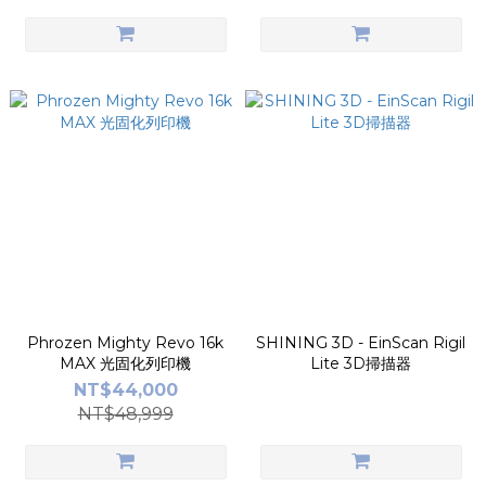
Phrozen Mighty Revo 16k
SHINING 3D - EinScan Rigil
MAX 光固化列印機
Lite 3D掃描器
NT$44,000
NT$48,999