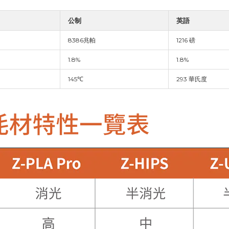
公制
英語
8386兆帕
1216 磅
1.8%
1.8%
145℃
293 華氏度