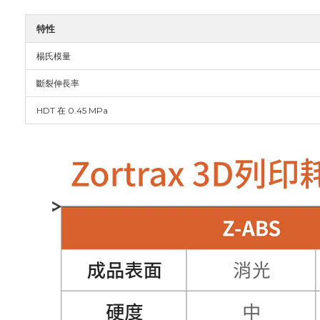
特性
楊氏模量
斷裂伸長率
HDT 在 0.45 MPa