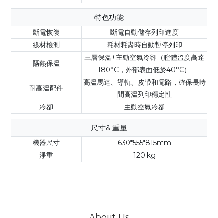
特色功能
斷電恢復
斷電自動儲存列印進度
線材檢測
耗材耗盡時自動暫停列印
三層保溫+主動空氣冷卻（腔體溫度高達
隔熱保溫
180°C，外部表面低於40°C）
高溫馬達、導軌、皮帶和電路，確保長時
耐高溫配件
間高溫列印穩定性
冷卻
主動空氣冷卻
尺寸& 重量
機器尺寸
630*555*815mm
淨重
120 kg
About Us