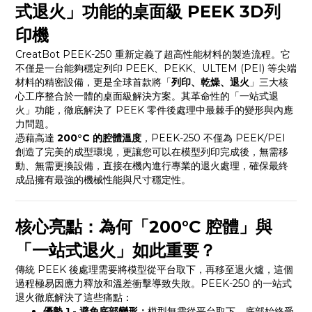
式退火」功能的桌面級 PEEK 3D列
印機
CreatBot PEEK-250 重新定義了超高性能材料的製造流程。它
不僅是一台能夠穩定列印 PEEK、PEKK、ULTEM (PEI) 等尖端
材料的精密設備，更是全球首款將「
列印、乾燥、退火
」三大核
心工序整合於一體的桌面級解決方案。其革命性的「一站式退
火」功能，徹底解決了 PEEK 零件後處理中最棘手的變形與內應
力問題。
憑藉高達
200°C 的腔體溫度
，PEEK-250 不僅為 PEEK/PEI
創造了完美的成型環境，更讓您可以在模型列印完成後，無需移
動、無需更換設備，直接在機內進行專業的退火處理，確保最終
成品擁有最強的機械性能與尺寸穩定性。
核心亮點：為何「200°C 腔體」與
「一站式退火」如此重要？
傳統 PEEK 後處理需要將模型從平台取下，再移至退火爐，這個
過程極易因應力釋放和溫差衝擊導致失敗。PEEK-250 的一站式
退火徹底解決了這些痛點：
優勢 1 - 避免底部變形：
模型無需從平台取下，底部始終受