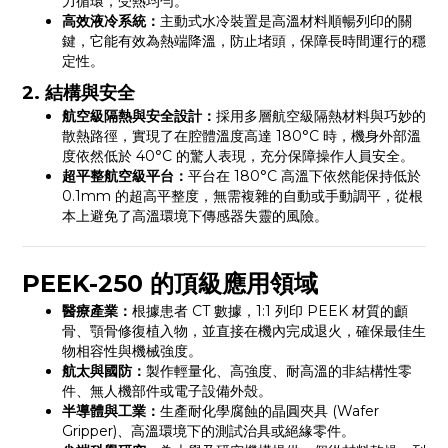
力循環，受熱均勻。
高效液冷系統：
主動式水冷裝置是高溫材料順暢列印的關
鍵，它能有效為熱端降溫，防止堵頭，保障長時間運行的穩
定性。
2. 結構與安全
航空級隔熱與安全設計：
採用多層航空級隔熱材料與巧妙的
散熱路徑，實現了在腔體溫度高達 180°C 時，機身外部溫
度依然低於 40°C 的驚人表現，充分保障操作人員安全。
超平整航空級平台：
平台在 180°C 高溫下依然能保持低於
0.1mm 的超高平整度，無需複雜的自動或手動調平，從根
本上避免了高溫環境下傳感器失靈的風險。
PEEK-250 的頂級應用領域
醫療產業：
根據患者 CT 數據，1:1 列印 PEEK 材質的顱
骨、顎骨修復植入物，並直接在機內完成退火，確保最佳生
物相容性與機械強度。
航太與國防：
製作輕量化、高強度、耐高溫的非結構性零
件、無人機部件或電子設備外殼。
半導體與工業：
生產耐化學腐蝕的晶圓夾具 (Wafer
Gripper)、高溫環境下的測試治具或絕緣零件。