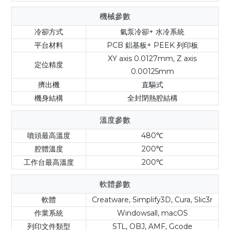
機械參數
冷卻方式
氣泵冷卻+ 水冷系統
平台材料
PCB 鋁基板+ PEEK 列印板
XY axis 0.0127mm, Z axis
定位精度
0.00125mm
擠出機
直驅式
機身結構
全封閉熱腔結構
溫度參數
噴頭最高溫度
480℃
腔體溫度
200℃
工作台最高溫度
200℃
軟體參數
軟體
Creatware, Simplify3D, Cura, Slic3r
作業系統
Windowsall, macOS
列印文件類型
STL, OBJ, AMF, Gcode