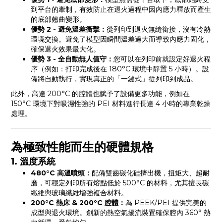
到平台的牽制，有效防止在退火過程中因內應力釋放而產生
的底部翹曲變形。
優勢 2 - 避免溫差衝擊：
從列印到退火無縫銜接，沒有冷熱
環境交換。避免了模型因瞬間溫差過大而導致內應力固化，
確保退火效果最大化。
優勢 3 - 全自動無人值守：
您可以在列印前就設定好退火程
序（例如：打印完成後在 180°C 環境中靜置 5 小時）。設
備將自動執行，實現真正的「一鍵式」從列印到成品。
此外，高達 200°C 的腔體也賦予了設備更多功能，例如在
150°C 環境下對吸濕性強的 PEI 材料進行長達 4 小時的專業乾燥
處理。
為極致性能而生的硬體規格
1. 溫度系統
480°C 高溫噴頭：
配備雙齒碳化硅擠出機，扭矩大、超耐
磨，可穩定列印所有熔點低於 500°C 的材料，尤其擅長碳
纖維與玻璃纖維增強複合材料。
200°C 熱床 & 200°C 腔體：
為 PEEK/PEI 提供完美的
成型與退火環境。創新的熱空氣擾流裝置確保腔內 360° 熱