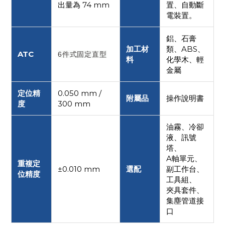
出量為 74 mm
置、自動斷
電裝置。
鋁、石膏
加工材
類、ABS、
ATC
6件式固定直型
料
化學木、輕
金屬
定位精
0.050 mm /
附屬品
操作說明書
度
300 mm
油霧、冷卻
液、訊號
塔、
A軸單元、
重複定
±0.010 mm
選配
副工作台、
位精度
工具組、
夾具套件、
集塵管道接
口