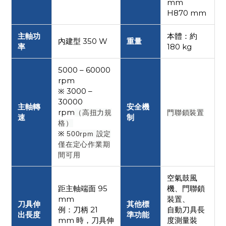
mm
H870 mm
主軸功
本體：約
內建型 350 W
重量
率
180 kg
5000 – 60000
rpm
※ 3000 –
30000
主軸轉
安全機
rpm
（高扭力規
門聯鎖裝置
速
制
格）
※
500rpm 設定
僅在定心作業期
間可用
空氣鼓風
距主軸端面 95
機、門聯鎖
mm
裝置、
刀具伸
其他標
例：刀柄 21
自動刀具長
出長度
準功能
mm 時，刀具伸
度測量裝