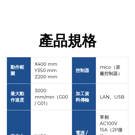
產品規格
X400 mm
動作範
mico（原
Y350 mm
控制器
圍
廠控制器）
Z200 mm
3000
最大動
加工資
mm/min（G00
LAN、USB
作速度
料傳輸
/ G01）
單相
AC100V
15A（2P接
電源 /