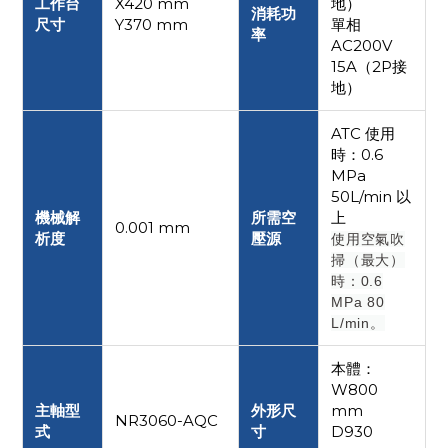
工作台
X420 mm
地）
消耗功
尺寸
Y370 mm
單相
率
AC200V
15A（2P接
地）
ATC 使用
時：0.6
MPa
50L/min 以
機械解
所需空
上
0.001 mm
析度
壓源
使用空氣吹
掃（最大）
時：0.6
MPa 80
L/min。
本體：
W800
主軸型
外形尺
mm
NR3060-AQC
式
寸
D930