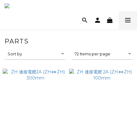
PARTS
Sort by
72 Items per page