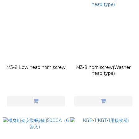
M3-8 Low head horn screw
M3-8 horn screw(Washer
head type)