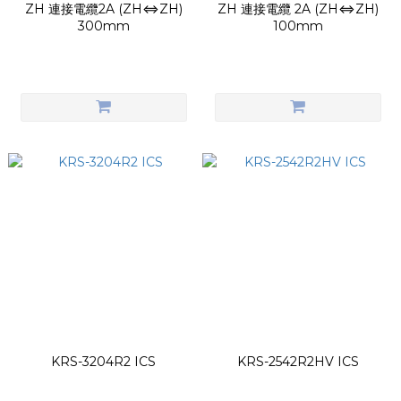
ZH 連接電纜2A (ZH⇔ZH)
ZH 連接電纜 2A (ZH⇔ZH)
300mm
100mm
KRS-3204R2 ICS
KRS-2542R2HV ICS