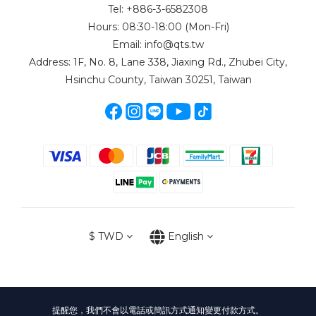
Tel: +886-3-6582308
Hours: 08:30-18:00 (Mon-Fri)
Email: info@qts.tw
Address: 1F, No. 8, Lane 338, Jiaxing Rd., Zhubei City,
Hsinchu County, Taiwan 30251, Taiwan
$
TWD
English
提醒您，我們不會以電話或簡訊方式通知變更付款方式。